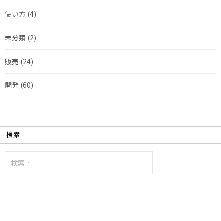
使い方
(4)
未分類
(2)
販売
(24)
開発
(60)
検索
検
索: