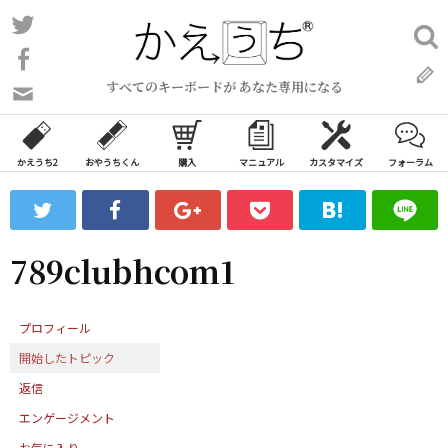
コ
Twitter
検
ン
索:
Facebook
テ
すべてのキーボードが あなた専用になる
ン
問
い
ツ
合
へ
わ
かえうち2
おやうちくん
購入
マニュアル
カスタマイズ
フォーラム
ス
せ
キ
フ
ッ
ォ
ー
プ
789clubhcom1
ム
プロフィール
開始したトピック
返信
エンゲージメント
お気に入り