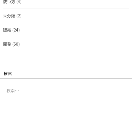
使い方
(4)
未分類
(2)
販売
(24)
開発
(60)
検索
検
索: