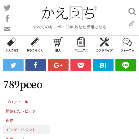
コ
Twitter
検
ン
索:
Facebook
テ
すべてのキーボードが あなた専用になる
ン
問
い
ツ
合
へ
わ
かえうち2
おやうちくん
購入
マニュアル
カスタマイズ
フォーラム
ス
せ
キ
フ
ッ
ォ
ー
プ
789pceo
ム
プロフィール
開始したトピック
返信
エンゲージメント
お気に入り