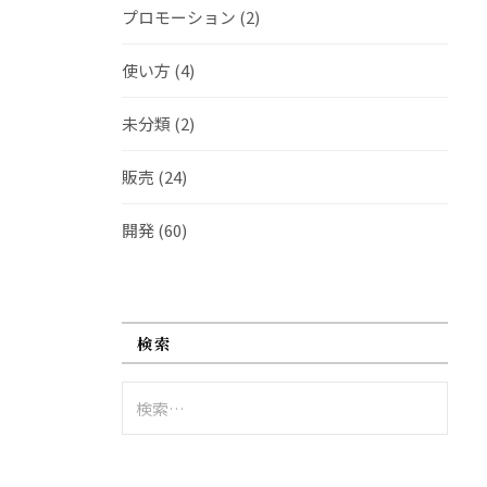
プロモーション
(2)
使い方
(4)
未分類
(2)
販売
(24)
開発
(60)
検索
検
索: