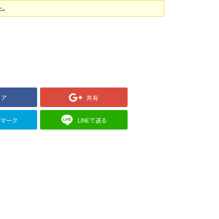
た。
ェア
共有
クマーク
LINEで送る