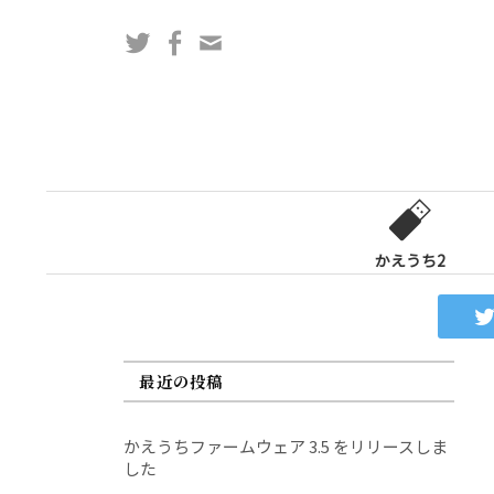
コ
Twitter
Facebook
問
ン
い
テ
合
ン
わ
ツ
せ
へ
フ
ス
ォ
キ
ー
ッ
かえうち2
ム
プ
最近の投稿
かえうちファームウェア 3.5 をリリースしま
した