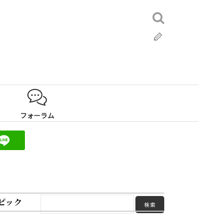
検
索:
ブ
ロ
グ
フォーラム
ピック