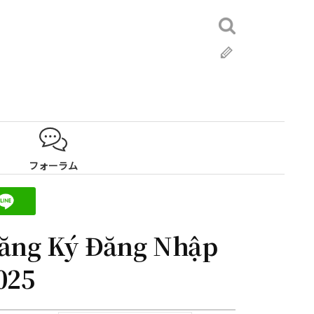
検
索:
ブ
ロ
グ
フォーラム
Đăng Ký Đăng Nhập
025