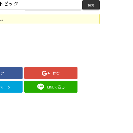
トピック
た。
ェア
共有
クマーク
LINEで送る