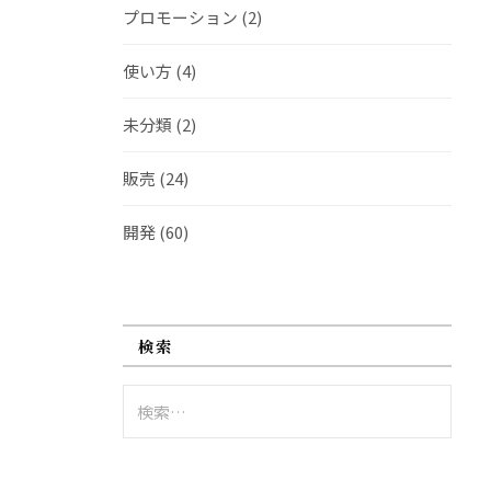
プロモーション
(2)
使い方
(4)
未分類
(2)
販売
(24)
開発
(60)
検索
検
索: