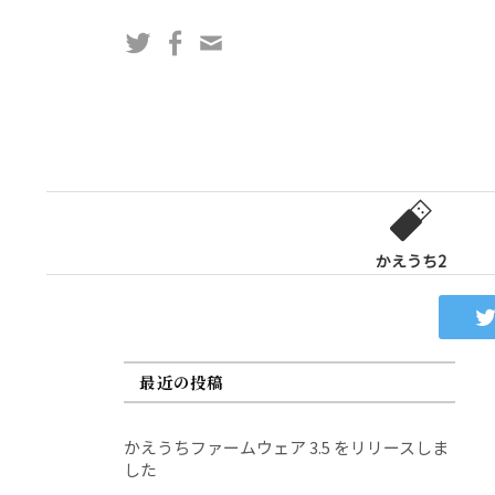
コ
Twitter
Facebook
問
ン
い
テ
合
ン
わ
ツ
せ
へ
フ
ス
ォ
キ
ー
ッ
かえうち2
ム
プ
最近の投稿
かえうちファームウェア 3.5 をリリースしま
した