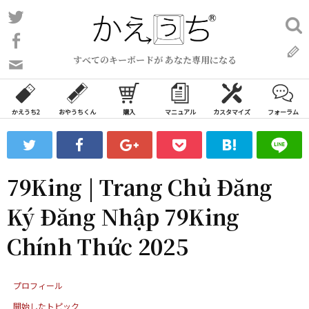
コ
Twitter
検
ン
索:
Facebook
テ
すべてのキーボードが あなた専用になる
ン
問
い
ツ
合
へ
わ
かえうち2
おやうちくん
購入
マニュアル
カスタマイズ
フォーラム
ス
せ
キ
フ
ッ
ォ
ー
プ
79King | Trang Chủ Đăng
ム
Ký Đăng Nhập 79King
Chính Thức 2025
プロフィール
開始したトピック