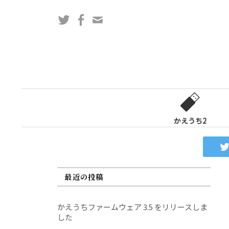
コ
Twitter
Facebook
問
ン
い
テ
合
ン
わ
ツ
せ
へ
フ
ス
ォ
キ
ー
ッ
かえうち2
ム
プ
最近の投稿
かえうちファームウェア 3.5 をリリースしま
した