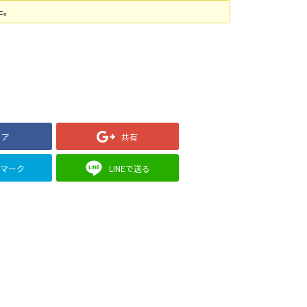
た。
ェア
共有
クマーク
LINEで送る