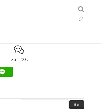
検
索:
ブ
ロ
グ
フォーラム