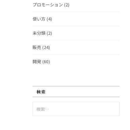
プロモーション
(2)
使い方
(4)
未分類
(2)
販売
(24)
開発
(60)
検索
検
索: