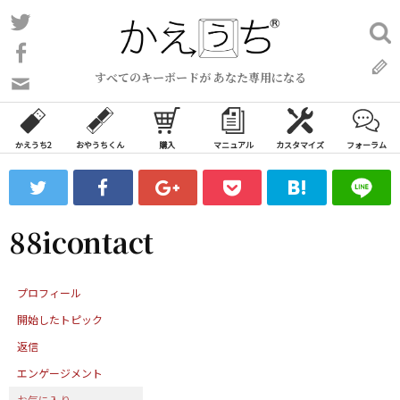
コ
Twitter
検
ン
索:
Facebook
テ
すべてのキーボードが あなた専用になる
ン
問
い
ツ
合
へ
わ
かえうち2
おやうちくん
購入
マニュアル
カスタマイズ
フォーラム
ス
せ
キ
フ
ッ
ォ
ー
プ
88icontact
ム
プロフィール
開始したトピック
返信
エンゲージメント
お気に入り