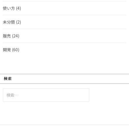
使い方
(4)
未分類
(2)
販売
(24)
開発
(60)
検索
検
索: