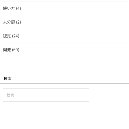
使い方
(4)
未分類
(2)
販売
(24)
開発
(60)
検索
検
索: