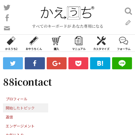
コ
Twitter
検
ン
索:
Facebook
テ
すべてのキーボードが あなた専用になる
ン
問
い
ツ
合
へ
わ
かえうち2
おやうちくん
購入
マニュアル
カスタマイズ
フォーラム
ス
せ
キ
フ
ッ
ォ
ー
プ
88icontact
ム
プロフィール
開始したトピック
返信
エンゲージメント
お気に入り