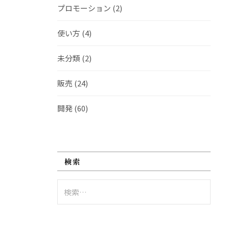
プロモーション
(2)
使い方
(4)
未分類
(2)
販売
(24)
開発
(60)
検索
検
索: