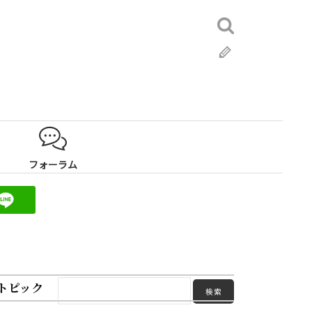
検
索:
ブ
ロ
グ
フォーラム
トピック