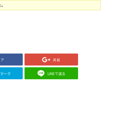
た。
ェア
共有
クマーク
LINEで送る