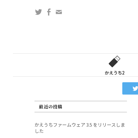
コ
Twitter
Facebook
問
ン
い
テ
合
ン
わ
ツ
せ
へ
フ
ス
ォ
キ
ー
ッ
かえうち2
ム
プ
最近の投稿
かえうちファームウェア 3.5 をリリースしま
した