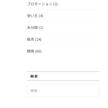
プロモーション
(2)
使い方
(4)
未分類
(2)
販売
(24)
開発
(60)
検索
検
索: