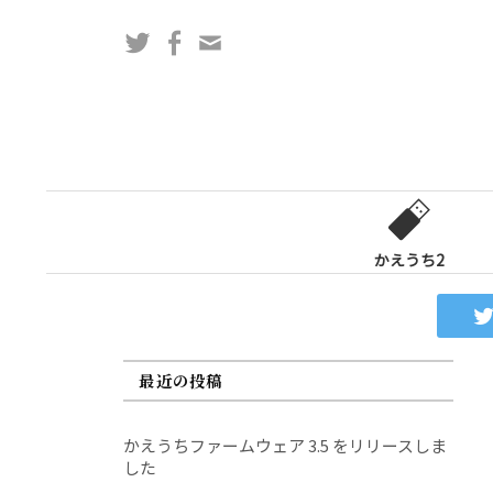
コ
Twitter
Facebook
問
ン
い
テ
合
ン
わ
ツ
せ
へ
フ
ス
ォ
キ
ー
ッ
かえうち2
ム
プ
最近の投稿
かえうちファームウェア 3.5 をリリースしま
した