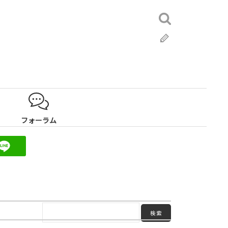
検
索:
ブ
ロ
グ
フォーラム