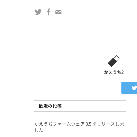
コ
Twitter
Facebook
問
ン
い
テ
合
ン
わ
ツ
せ
へ
フ
ス
ォ
キ
ー
ッ
かえうち2
ム
プ
最近の投稿
かえうちファームウェア 3.5 をリリースしま
した