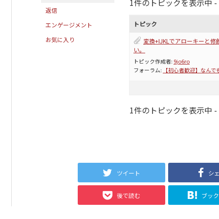
1件のトピックを表示中 - 1 
返信
トピック
エンゲージメント
お気に入り
変換+IJKLでアローキーと
い。
トピック作成者:
9jo6ro
フォーラム:
【初心者歓迎】なんで
1件のトピックを表示中 - 1 
ツイート
シ
後で読む
ブッ