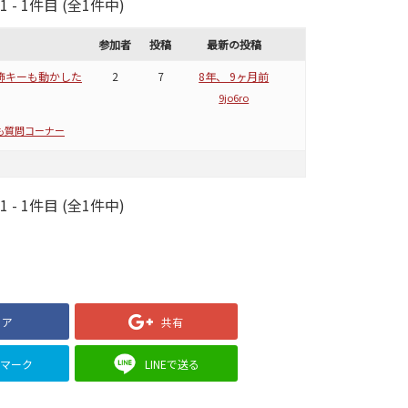
- 1件目 (全1件中)
参加者
投稿
最新の投稿
修飾キーも動かした
2
7
8年、 9ヶ月前
9jo6ro
も質問コーナー
- 1件目 (全1件中)
ェア
共有
クマーク
LINEで送る