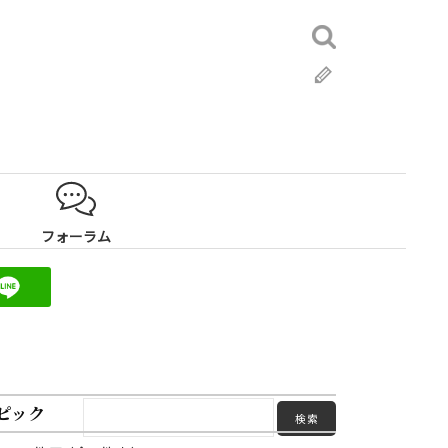
検
索:
ブ
ロ
グ
フォーラム
ピック