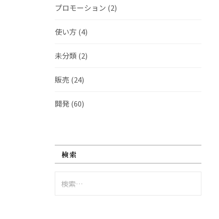
プロモーション
(2)
使い方
(4)
未分類
(2)
販売
(24)
開発
(60)
検索
検
索: