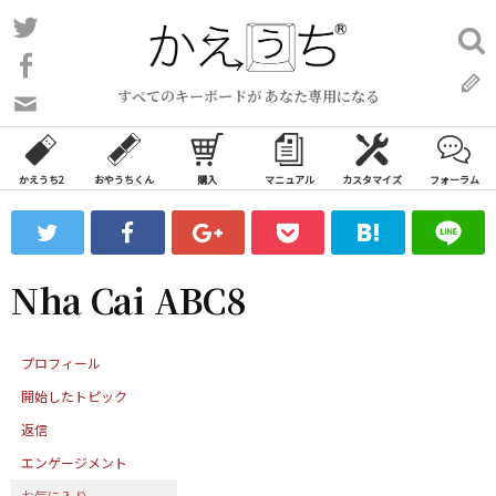
コ
Twitter
検
ン
索:
Facebook
テ
すべてのキーボードが あなた専用になる
ン
問
い
ツ
合
へ
わ
かえうち2
おやうちくん
購入
マニュアル
カスタマイズ
フォーラム
ス
せ
キ
フ
ッ
ォ
ー
プ
Nha Cai ABC8
ム
プロフィール
開始したトピック
返信
エンゲージメント
お気に入り