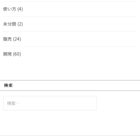
使い方
(4)
未分類
(2)
販売
(24)
開発
(60)
検索
検
索: