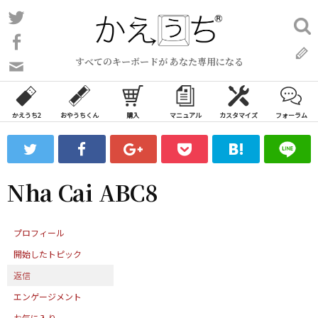
コ
Twitter
検
ン
索:
Facebook
テ
すべてのキーボードが あなた専用になる
ン
問
い
ツ
合
へ
わ
かえうち2
おやうちくん
購入
マニュアル
カスタマイズ
フォーラム
ス
せ
キ
フ
ッ
ォ
ー
プ
Nha Cai ABC8
ム
プロフィール
開始したトピック
返信
エンゲージメント
お気に入り