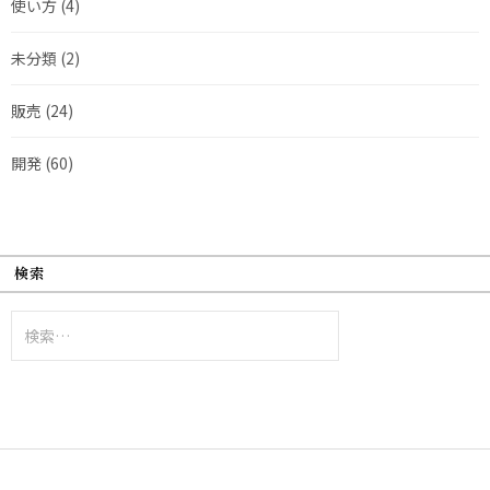
使い方
(4)
未分類
(2)
販売
(24)
開発
(60)
検索
検
索: