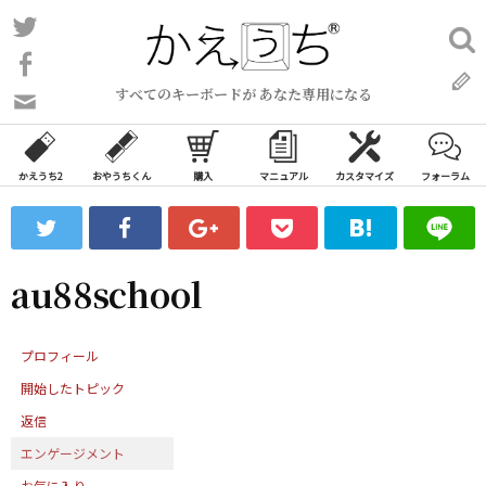
コ
Twitter
検
ン
索:
Facebook
テ
すべてのキーボードが あなた専用になる
ン
問
い
ツ
合
へ
わ
かえうち2
おやうちくん
購入
マニュアル
カスタマイズ
フォーラム
ス
せ
キ
フ
ッ
ォ
ー
プ
au88school
ム
プロフィール
開始したトピック
返信
エンゲージメント
お気に入り