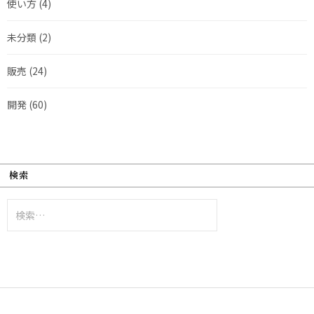
使い方
(4)
未分類
(2)
販売
(24)
開発
(60)
検索
検
索: