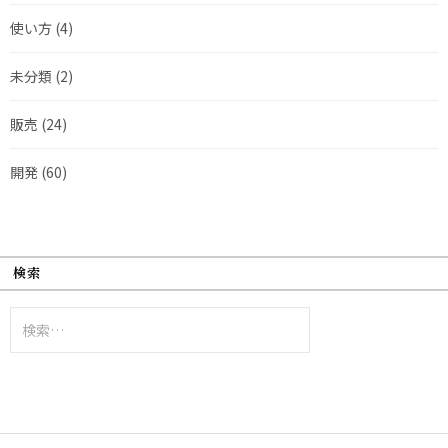
使い方
(4)
未分類
(2)
販売
(24)
開発
(60)
検索
検
索: