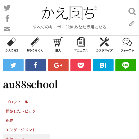
コ
Twitter
検
ン
索:
Facebook
テ
すべてのキーボードが あなた専用になる
ン
問
い
ツ
合
へ
わ
かえうち2
おやうちくん
購入
マニュアル
カスタマイズ
フォーラム
ス
せ
キ
フ
ッ
ォ
ー
プ
au88school
ム
プロフィール
開始したトピック
返信
エンゲージメント
お気に入り