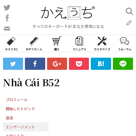
コ
Twitter
検
ン
索:
Facebook
テ
すべてのキーボードが あなた専用になる
ン
問
い
ツ
合
へ
わ
かえうち2
おやうちくん
購入
マニュアル
カスタマイズ
フォーラム
ス
せ
キ
フ
ッ
ォ
ー
プ
Nhà Cái B52
ム
プロフィール
開始したトピック
返信
エンゲージメント
お気に入り