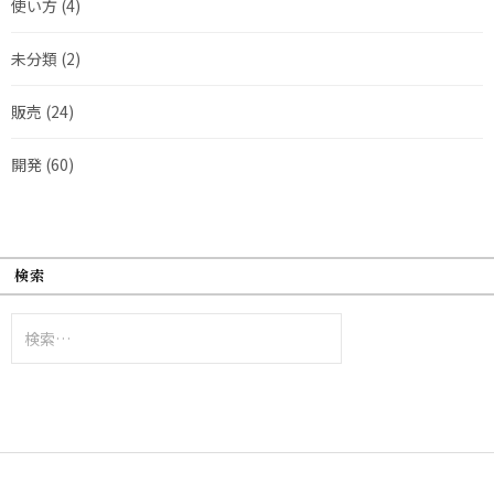
使い方
(4)
未分類
(2)
販売
(24)
開発
(60)
検索
検
索: