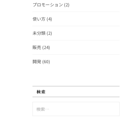
プロモーション
(2)
使い方
(4)
未分類
(2)
販売
(24)
開発
(60)
検索
検
索: