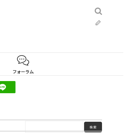
検
索:
ブ
ロ
グ
フォーラム