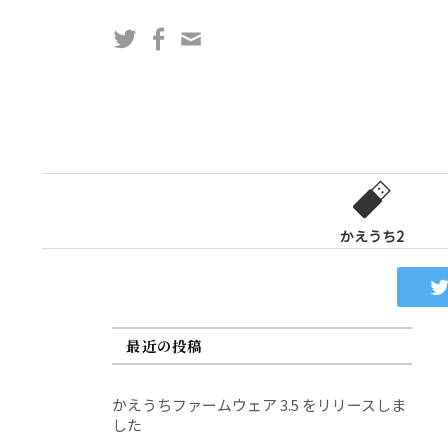
コ
Twitter
Facebook
問
ン
い
テ
合
ン
わ
ツ
せ
へ
フ
ス
ォ
キ
ー
ッ
かえうち2
ム
プ
最近の投稿
かえうちファームウェア 3.5 をリリースしま
した