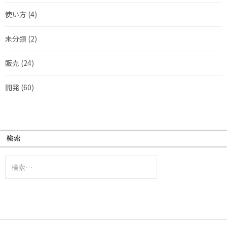
使い方
(4)
未分類
(2)
販売
(24)
開発
(60)
検索
検
索: