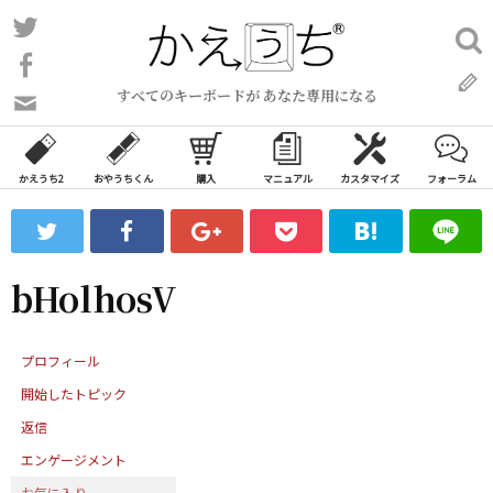
コ
Twitter
検
ン
索:
Facebook
テ
すべてのキーボードが あなた専用になる
ン
問
い
ツ
合
へ
わ
かえうち2
おやうちくん
購入
マニュアル
カスタマイズ
フォーラム
ス
せ
キ
フ
ッ
ォ
ー
プ
bHolhosV
ム
プロフィール
開始したトピック
返信
エンゲージメント
お気に入り