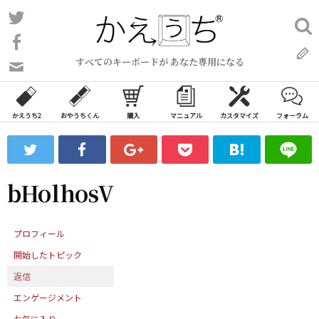
コ
Twitter
検
ン
索:
Facebook
テ
すべてのキーボードが あなた専用になる
ン
問
い
ツ
合
へ
わ
かえうち2
おやうちくん
購入
マニュアル
カスタマイズ
フォーラム
ス
せ
キ
フ
ッ
ォ
ー
プ
bHolhosV
ム
プロフィール
開始したトピック
返信
エンゲージメント
お気に入り