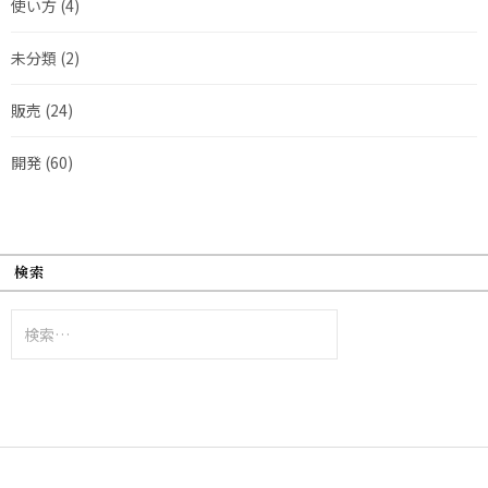
使い方
(4)
未分類
(2)
販売
(24)
開発
(60)
検索
検
索: