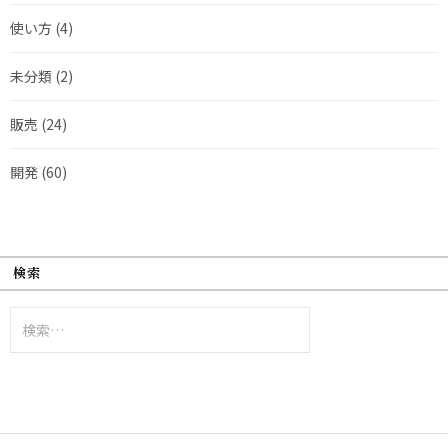
使い方
(4)
未分類
(2)
販売
(24)
開発
(60)
検索
検
索: