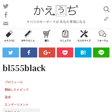
コ
Twitter
検
ン
索:
Facebook
テ
すべてのキーボードが あなた専用になる
ン
問
い
ツ
合
へ
わ
かえうち2
おやうちくん
購入
マニュアル
カスタマイズ
フォーラム
ス
せ
キ
フ
ッ
ォ
ー
プ
bl555black
ム
プロフィール
開始したトピック
返信
エンゲージメント
お気に入り