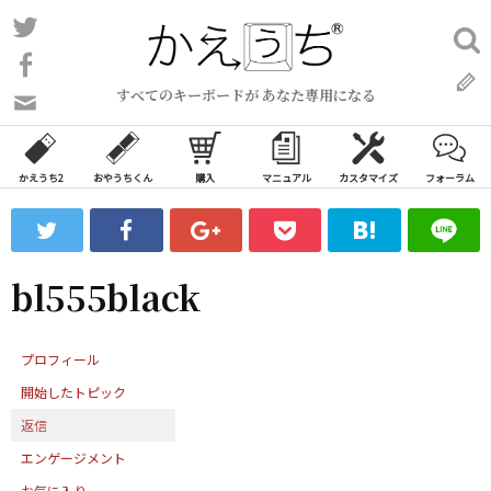
コ
Twitter
検
ン
索:
Facebook
テ
すべてのキーボードが あなた専用になる
ン
問
い
ツ
合
へ
わ
かえうち2
おやうちくん
購入
マニュアル
カスタマイズ
フォーラム
ス
せ
キ
フ
ッ
ォ
ー
プ
bl555black
ム
プロフィール
開始したトピック
返信
エンゲージメント
お気に入り