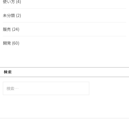
使い方
(4)
未分類
(2)
販売
(24)
開発
(60)
検索
検
索: