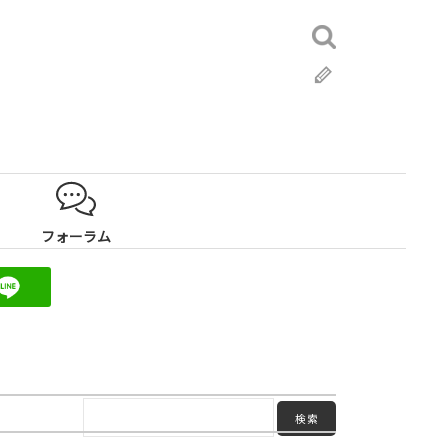
検
索:
ブ
ロ
グ
フォーラム