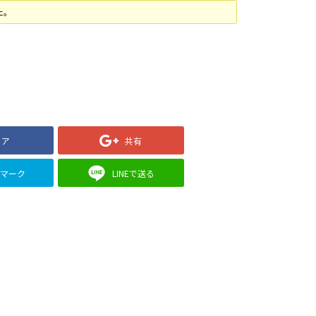
た。
ェア
共有
クマーク
LINEで送る