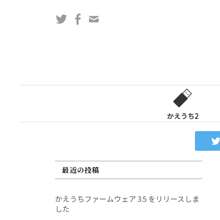
コ
Twitter
Facebook
問
ン
い
テ
合
ン
わ
ツ
せ
へ
フ
ス
ォ
キ
ー
ッ
かえうち2
ム
プ
最近の投稿
かえうちファームウェア 3.5 をリリースしま
した