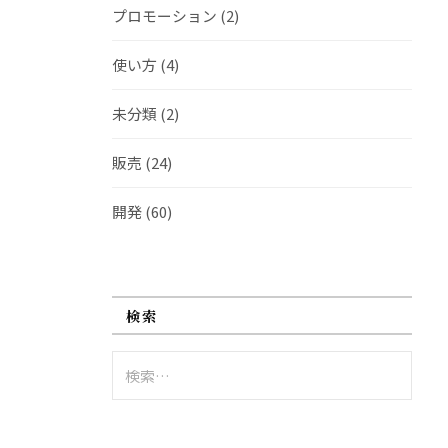
プロモーション
(2)
使い方
(4)
未分類
(2)
販売
(24)
開発
(60)
検索
検
索: