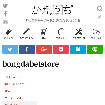
コ
Twitter
検
ン
索:
Facebook
テ
すべてのキーボードが あなた専用になる
ン
問
い
ツ
合
へ
わ
かえうち2
おやうちくん
購入
マニュアル
カスタマイズ
フォーラム
ス
せ
キ
フ
ッ
ォ
ー
プ
bongdabetstore
ム
プロフィール
開始したトピック
返信
エンゲージメント
お気に入り