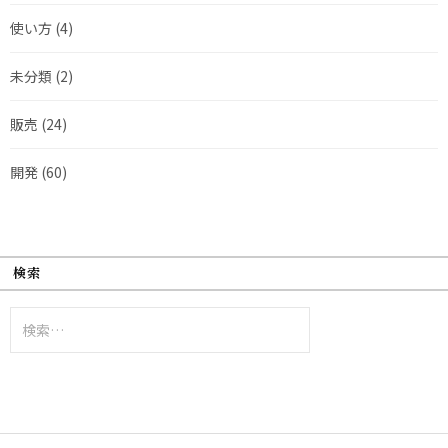
使い方
(4)
未分類
(2)
販売
(24)
開発
(60)
検索
検
索: