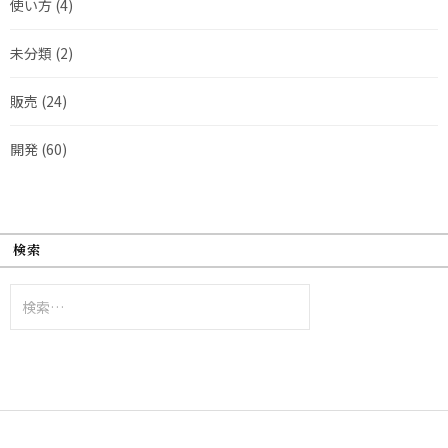
使い方
(4)
未分類
(2)
販売
(24)
開発
(60)
検索
検
索: