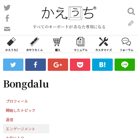
コ
Twitter
検
ン
索:
Facebook
テ
すべてのキーボードが あなた専用になる
ン
問
い
ツ
合
へ
わ
かえうち2
おやうちくん
購入
マニュアル
カスタマイズ
フォーラム
ス
せ
キ
フ
ッ
ォ
ー
プ
Bongdalu
ム
プロフィール
開始したトピック
返信
エンゲージメント
お気に入り