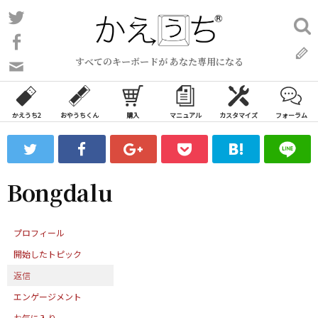
コ
Twitter
検
ン
索:
Facebook
テ
すべてのキーボードが あなた専用になる
ン
問
い
ツ
合
へ
わ
かえうち2
おやうちくん
購入
マニュアル
カスタマイズ
フォーラム
ス
せ
キ
フ
ッ
ォ
ー
プ
Bongdalu
ム
プロフィール
開始したトピック
返信
エンゲージメント
お気に入り