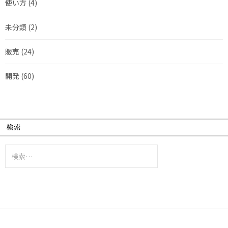
使い方
(4)
未分類
(2)
販売
(24)
開発
(60)
検索
検
索: