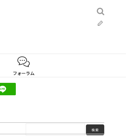
検
索:
ブ
ロ
グ
フォーラム