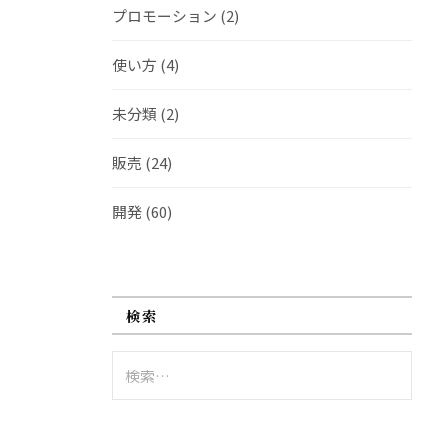
プロモーション
(2)
使い方
(4)
未分類
(2)
販売
(24)
開発
(60)
検索
検
索: