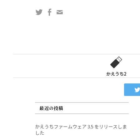
コ
Twitter
Facebook
問
ン
い
テ
合
ン
わ
ツ
せ
へ
フ
ス
ォ
キ
ー
ッ
かえうち2
ム
プ
最近の投稿
かえうちファームウェア 3.5 をリリースしま
した