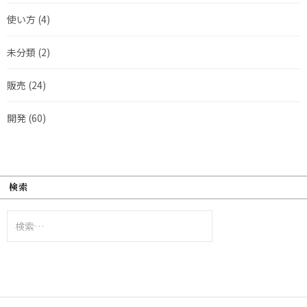
使い方
(4)
未分類
(2)
販売
(24)
開発
(60)
検索
検
索: