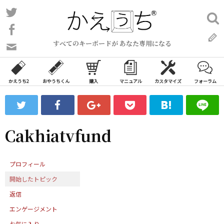
コ
Twitter
検
ン
索:
Facebook
テ
すべてのキーボードが あなた専用になる
ン
問
い
ツ
合
へ
わ
かえうち2
おやうちくん
購入
マニュアル
カスタマイズ
フォーラム
ス
せ
キ
フ
ッ
ォ
ー
プ
Cakhiatvfund
ム
プロフィール
開始したトピック
返信
エンゲージメント
お気に入り