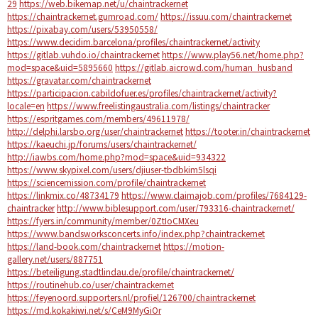
29
https://web.bikemap.net/u/chaintrackernet
https://chaintrackernet.gumroad.com/
https://issuu.com/chaintrackernet
https://pixabay.com/users/53950558/
https://www.decidim.barcelona/profiles/chaintrackernet/activity
https://gitlab.vuhdo.io/chaintrackernet
https://www.play56.net/home.php?
mod=space&uid=5895660
https://gitlab.aicrowd.com/human_husband
https://gravatar.com/chaintrackernet
https://participacion.cabildofuer.es/profiles/chaintrackernet/activity?
locale=en
https://www.freelistingaustralia.com/listings/chaintracker
https://espritgames.com/members/49611978/
http://delphi.larsbo.org/user/chaintrackernet
https://tooter.in/chaintrackernet
https://kaeuchi.jp/forums/users/chaintrackernet/
http://iawbs.com/home.php?mod=space&uid=934322
https://www.skypixel.com/users/djiuser-tbdbkim5lsqi
https://sciencemission.com/profile/chaintrackernet
https://linkmix.co/48734179
https://www.claimajob.com/profiles/7684129-
chaintracker
http://www.biblesupport.com/user/793316-chaintrackernet/
https://fyers.in/community/member/0ZtIoCMXeu
https://www.bandsworksconcerts.info/index.php?chaintrackernet
https://land-book.com/chaintrackernet
https://motion-
gallery.net/users/887751
https://beteiligung.stadtlindau.de/profile/chaintrackernet/
https://routinehub.co/user/chaintrackernet
https://feyenoord.supporters.nl/profiel/126700/chaintrackernet
https://md.kokakiwi.net/s/CeM9MyGiOr