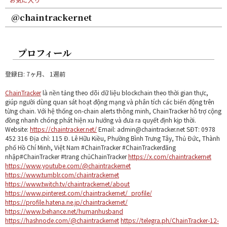
@chaintrackernet
プロフィール
登録日: 7ヶ月、 1週前
ChainTracker
là nền tảng theo dõi dữ liệu blockchain theo thời gian thực,
giúp người dùng quan sát hoạt động mạng và phân tích các biến động trên
từng chain. Với hệ thống on-chain alerts thông minh, ChainTracker hỗ trợ cộng
đồng nhanh chóng phát hiện xu hướng và đưa ra quyết định kịp thời.
Website:
https://chaintracker.net/
Email: admin@chaintracker.net SĐT: 0978
452 316 Địa chỉ: 115 Đ. Lê Hữu Kiều, Phường Bình Trưng Tây, Thủ Đức, Thành
phố Hồ Chí Minh, Việt Nam #ChainTracker #ChainTrackerđăng
nhập#ChainTracker #trang chủChainTracker
https://x.com/chaintrackernet
https://www.youtube.com/@chaintrackernet
https://www.tumblr.com/chaintrackernet
https://www.twitch.tv/chaintrackernet/about
https://www.pinterest.com/chaintrackernet/_profile/
https://profile.hatena.ne.jp/chaintrackernet/
https://www.behance.net/humanhusband
https://hashnode.com/@chaintrackernet
https://telegra.ph/ChainTracker-12-