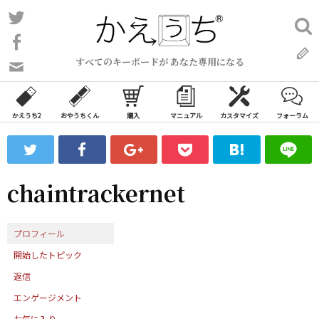
コ
Twitter
検
ン
索:
Facebook
テ
すべてのキーボードが あなた専用になる
ン
問
い
ツ
合
へ
わ
かえうち2
おやうちくん
購入
マニュアル
カスタマイズ
フォーラム
ス
せ
キ
フ
ッ
ォ
ー
プ
chaintrackernet
ム
プロフィール
開始したトピック
返信
エンゲージメント
お気に入り