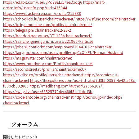
https://edabit.com/user/yPq39ELcJ4eaDxqq6
https://malt-
orden.info/userinfo.php?uid=436044
https://www.trackyserver.com/profile/215838
https://schoolido.lu/user/chaintrackernet/
https://wefunder.com/chaintracker
https://belgaumonline.com/profile/chaintrackernet/
https://telegra.ph/ChainTracker-12-29-2
https://bandori.party/user/371189/chaintrackernet/
https://searchengines.guru/ru/users/2219604/articles
https://jobs.siliconflorist.com/employers/3944163-chaintracker
https://fairygodboss.com/users/profile/qqjCcOIzPU/Human-Husband
https://ms.gravatar.com/chaintrackernet
https://www.tripadvisor.com/Profile/chaintrackernet
https://secondstreet.ru/profile/chaintrackernetQ/
https://savelist.co/profile/users/chaintrackernet
https://acomics.ru/-
chaintrackernet
https://theexplorers.com/user?id=abd7d3f5-0357-4e42-a08c-
f89bcb092866
https://medibang.com/author/27566267/
https://swag.live/user/695257704ec460f5ce1bbd3b
https://code.antopie.org/chaintrackernet
http://techou.jp/index.php?
chaintrackernet
フォーラム
開始したトピック: 0