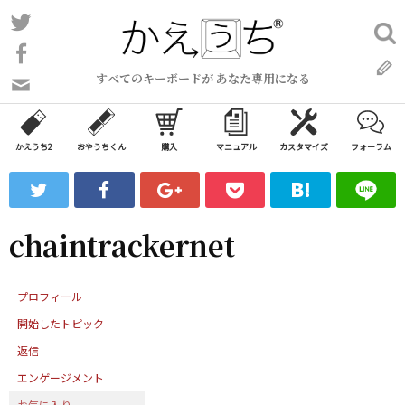
コ
Twitter
検
ン
索:
Facebook
テ
すべてのキーボードが あなた専用になる
ン
問
い
ツ
合
へ
わ
かえうち2
おやうちくん
購入
マニュアル
カスタマイズ
フォーラム
ス
せ
キ
フ
ッ
ォ
ー
プ
chaintrackernet
ム
プロフィール
開始したトピック
返信
エンゲージメント
お気に入り