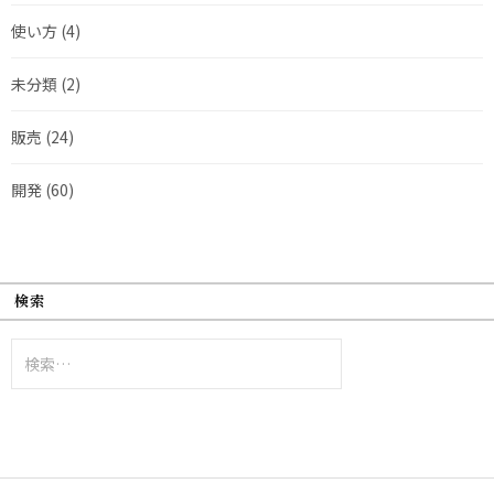
使い方
(4)
未分類
(2)
販売
(24)
開発
(60)
検索
検
索: