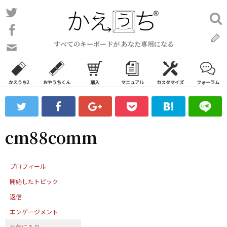
コ
Twitter
検
ン
索:
Facebook
テ
すべてのキーボードが あなた専用になる
ン
問
い
ツ
合
へ
わ
かえうち2
おやうちくん
購入
マニュアル
カスタマイズ
フォーラム
ス
せ
キ
フ
ッ
ォ
ー
プ
cm88comm
ム
プロフィール
開始したトピック
返信
エンゲージメント
お気に入り