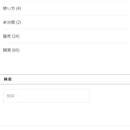
使い方
(4)
未分類
(2)
販売
(24)
開発
(60)
検索
検
索: