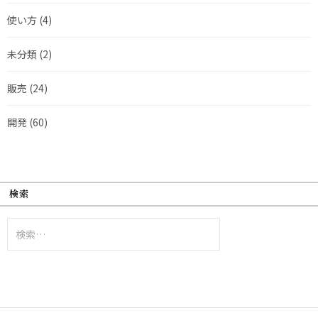
使い方
(4)
未分類
(2)
販売
(24)
開発
(60)
検索
検
索: