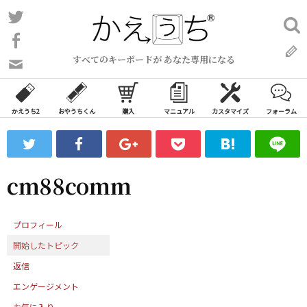
コ
Twitter
検
ン
索:
Facebook
テ
すべてのキーボードが あなた専用になる
ン
問
い
ツ
合
へ
わ
かえうち2
おやうちくん
購入
マニュアル
カスタマイズ
フォーラム
ス
せ
キ
フ
ッ
ォ
ー
プ
cm88comm
ム
プロフィール
開始したトピック
返信
エンゲージメント
お気に入り