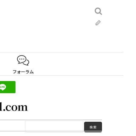
検
索:
ブ
ロ
グ
フォーラム
l.com