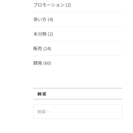
プロモーション
(2)
使い方
(4)
未分類
(2)
販売
(24)
開発
(60)
検索
検
索: