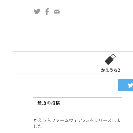
コ
Twitter
Facebook
問
ン
い
テ
合
ン
わ
ツ
せ
へ
フ
ス
ォ
キ
ー
ッ
かえうち2
ム
プ
最近の投稿
かえうちファームウェア 3.5 をリリースしま
した