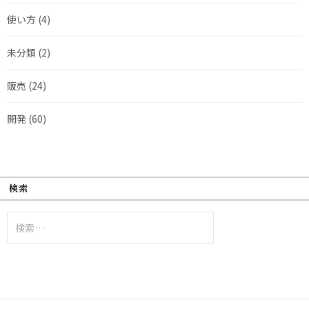
使い方
(4)
未分類
(2)
販売
(24)
開発
(60)
検索
検
索: