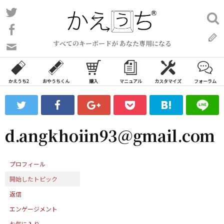
コ
Twitter
検
ン
索:
Facebook
テ
すべてのキーボードが あなた専用になる
ン
問
い
ツ
合
へ
わ
かえうち2
おやうちくん
購入
マニュアル
カスタマイズ
フォーラム
ス
せ
キ
フ
ッ
ォ
ー
プ
d.angkhoiin93@gmail.com
ム
プロフィール
開始したトピック
返信
エンゲージメント
お気に入り