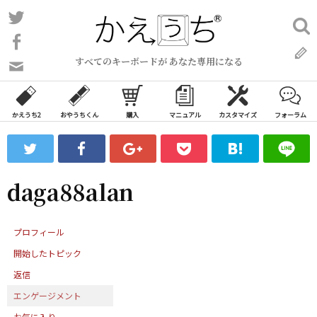
コ
Twitter
検
ン
索:
Facebook
テ
すべてのキーボードが あなた専用になる
ン
問
い
ツ
合
へ
わ
かえうち2
おやうちくん
購入
マニュアル
カスタマイズ
フォーラム
ス
せ
キ
フ
ッ
ォ
ー
プ
daga88alan
ム
プロフィール
開始したトピック
返信
エンゲージメント
お気に入り