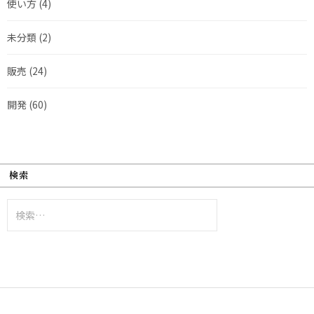
使い方
(4)
未分類
(2)
販売
(24)
開発
(60)
検索
検
索: