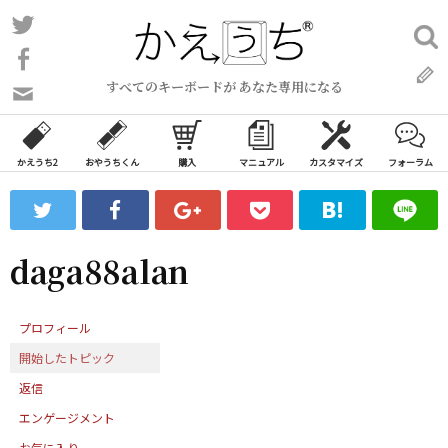
コ
Twitter
検
ン
索:
Facebook
テ
すべてのキーボードが あなた専用になる
ン
問
い
ツ
合
へ
わ
かえうち2
おやうちくん
購入
マニュアル
カスタマイズ
フォーラム
ス
せ
キ
フ
ッ
ォ
ー
プ
daga88alan
ム
プロフィール
開始したトピック
返信
エンゲージメント
お気に入り