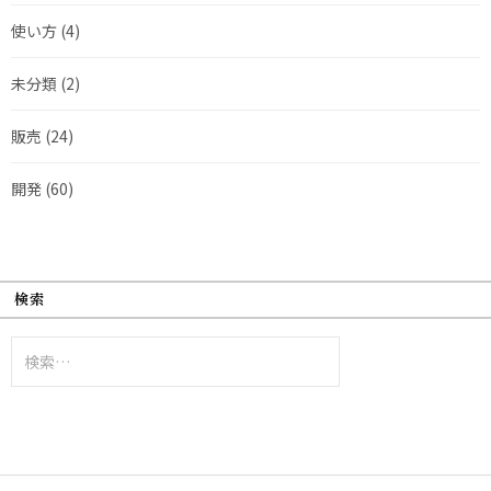
使い方
(4)
未分類
(2)
販売
(24)
開発
(60)
検索
検
索: