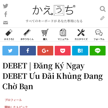
コ
Twitter
検
ン
索:
Facebook
テ
すべてのキーボードが あなた専用になる
ン
問
い
ツ
合
へ
わ
かえうち2
おやうちくん
購入
マニュアル
カスタマイズ
フォーラム
ス
せ
キ
フ
ッ
ォ
ー
プ
DEBET | Đăng Ký Ngay
ム
DEBET Ưu Đãi Khủng Đang
Chờ Bạn
プロフィール
開始したトピック