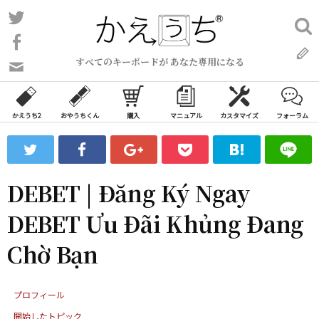
コ
Twitter
検
ン
索:
Facebook
テ
すべてのキーボードが あなた専用になる
ン
問
い
ツ
合
へ
わ
かえうち2
おやうちくん
購入
マニュアル
カスタマイズ
フォーラム
ス
せ
キ
フ
ッ
ォ
ー
プ
DEBET | Đăng Ký Ngay
ム
DEBET Ưu Đãi Khủng Đang
Chờ Bạn
プロフィール
開始したトピック