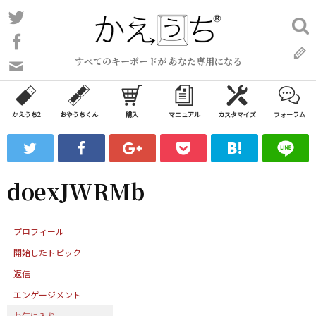
コ
Twitter
検
ン
索:
Facebook
テ
すべてのキーボードが あなた専用になる
ン
問
い
ツ
合
へ
わ
かえうち2
おやうちくん
購入
マニュアル
カスタマイズ
フォーラム
ス
せ
キ
フ
ッ
ォ
ー
プ
doexJWRMb
ム
プロフィール
開始したトピック
返信
エンゲージメント
お気に入り