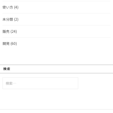
使い方
(4)
未分類
(2)
販売
(24)
開発
(60)
検索
検
索: