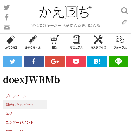
コ
Twitter
検
ン
索:
Facebook
テ
すべてのキーボードが あなた専用になる
ン
問
い
ツ
合
へ
わ
かえうち2
おやうちくん
購入
マニュアル
カスタマイズ
フォーラム
ス
せ
キ
フ
ッ
ォ
ー
プ
doexJWRMb
ム
プロフィール
開始したトピック
返信
エンゲージメント
お気に入り