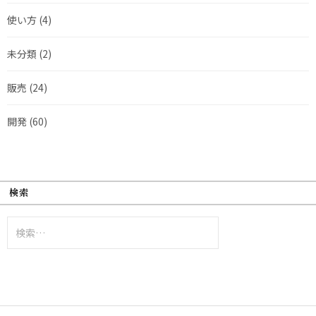
使い方
(4)
未分類
(2)
販売
(24)
開発
(60)
検索
検
索: