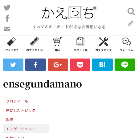
コ
Twitter
検
ン
索:
Facebook
テ
すべてのキーボードが あなた専用になる
ン
問
い
ツ
合
へ
わ
かえうち2
おやうちくん
購入
マニュアル
カスタマイズ
フォーラム
ス
せ
キ
フ
ッ
ォ
ー
プ
ensegundamano
ム
プロフィール
開始したトピック
返信
エンゲージメント
お気に入り