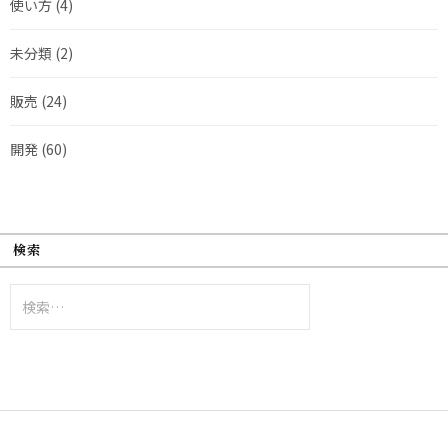
使い方
(4)
未分類
(2)
販売
(24)
開発
(60)
検索
検
索: