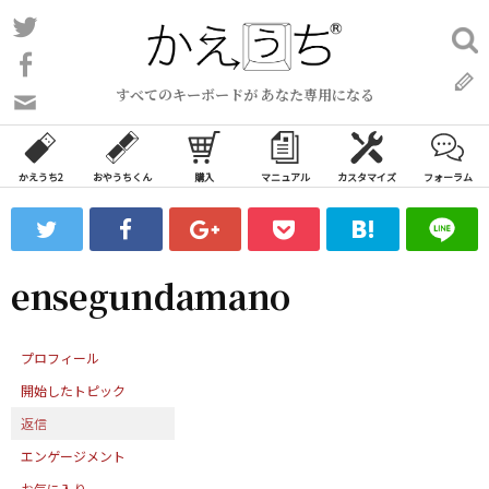
コ
Twitter
検
ン
索:
Facebook
テ
すべてのキーボードが あなた専用になる
ン
問
い
ツ
合
へ
わ
かえうち2
おやうちくん
購入
マニュアル
カスタマイズ
フォーラム
ス
せ
キ
フ
ッ
ォ
ー
プ
ensegundamano
ム
プロフィール
開始したトピック
返信
エンゲージメント
お気に入り