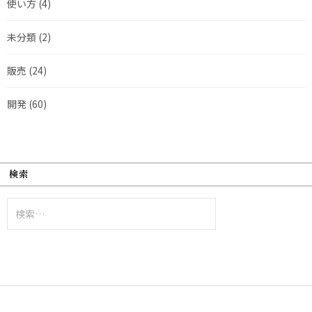
使い方
(4)
未分類
(2)
販売
(24)
開発
(60)
検索
検
索: