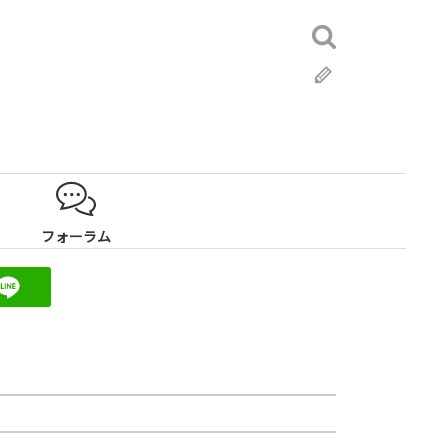
検
索:
ブ
ロ
グ
フォーラム