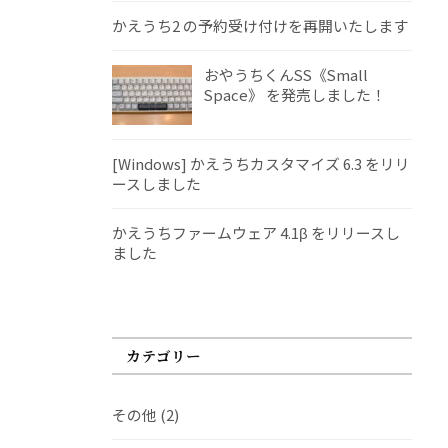
かえうち2 の予約受け付けを再開いたします
おやうちくんSS《Small
Space》 を発売しました！
[Windows] かえうちカスタマイズ 6.3 をリリ
ースしました
かえうちファームウェア 4.1β をリリースし
ました
カテゴリー
その他
(2)