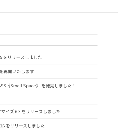
.5 をリリースしました
けを再開いたします
S《Small Space》 を発売しました！
スタマイズ 6.3 をリリースしました
.1β をリリースしました