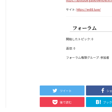
https://aptitude.gateoverflow.in/
サイト:
https://ev88.luxe/
フォーラム
開始したトピック: 0
返信: 0
フォーラム権限グループ: 参加者
ツイート
シ
後で読む
ブッ