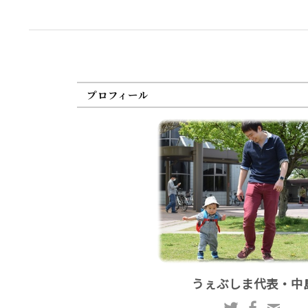
プロフィール
うぇぶしま代表・中