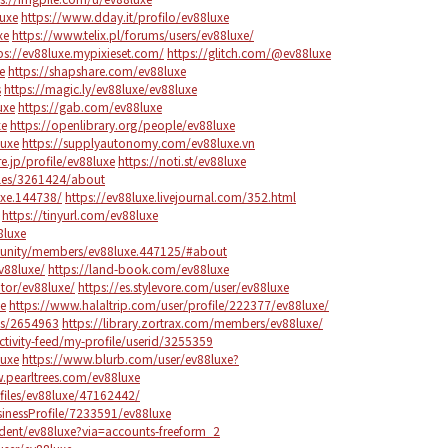
uxe
https://www.dday.it/profilo/ev88luxe
xe
https://www.telix.pl/forums/users/ev88luxe/
ps://ev88luxe.mypixieset.com/
https://glitch.com/@ev88luxe
e
https://shapshare.com/ev88luxe
s
https://magic.ly/ev88luxe/ev88luxe
uxe
https://gab.com/ev88luxe
xe
https://openlibrary.org/people/ev88luxe
luxe
https://supplyautonomy.com/ev88luxe.vn
re.jp/profile/ev88luxe
https://noti.st/ev88luxe
iles/3261424/about
uxe.144738/
https://ev88luxe.livejournal.com/352.html
https://tinyurl.com/ev88luxe
8luxe
nity/members/ev88luxe.447125/#about
ev88luxe/
https://land-book.com/ev88luxe
ator/ev88luxe/
https://es.stylevore.com/user/ev88luxe
xe
https://www.halaltrip.com/user/profile/222377/ev88luxe/
es/2654963
https://library.zortrax.com/members/ev88luxe/
ivity-feed/my-profile/userid/3255359
luxe
https://www.blurb.com/user/ev88luxe?
.pearltrees.com/ev88luxe
files/ev88luxe/47162442/
sinessProfile/7233591/ev88luxe
udent/ev88luxe?via=accounts-freeform_2