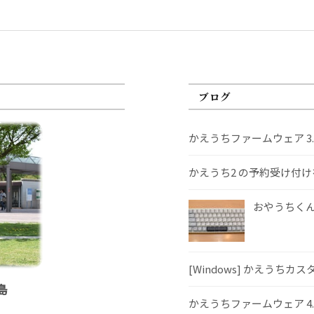
ブログ
かえうちファームウェア 3
かえうち2 の予約受け付
おやうちくんS
[Windows] かえうちカ
島
かえうちファームウェア 4