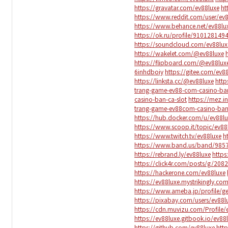
https://gravatar.com/ev88luxe
ht
https://www.reddit.com/user/ev8
https://www.behance.net/ev88lu
https://ok.ru/profile/91012814
https://soundcloud.com/ev88lux
https://wakelet.com/@ev88luxe
https://flipboard.com/@ev88luxe
6inhdboiy
https://gitee.com/ev8
https://linksta.cc/@ev88luxe
http
trang-game-ev88-com-casino-ban
casino-ban-ca-slot
https://mez.i
trang-game-ev88com-casino-ban
https://hub.docker.com/u/ev88l
https://www.scoop.it/topic/ev88
https://www.twitch.tv/ev88luxe
h
https://www.band.us/band/9857
https://rebrand.ly/ev88luxe
https
https://click4r.com/posts/g/208
https://hackerone.com/ev88luxe
https://ev88luxe.mystrikingly.co
https://www.ameba.jp/profile/ge
https://pixabay.com/users/ev88
https://cdn.muvizu.com/Profile/
https://ev88luxe.gitbook.io/ev88
https://github.com/ev88luxe
htt