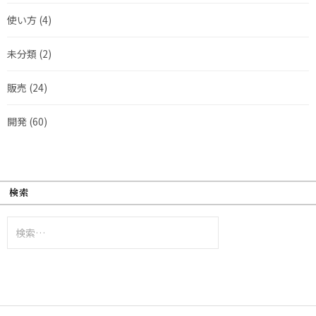
使い方
(4)
未分類
(2)
販売
(24)
開発
(60)
検索
検
索: