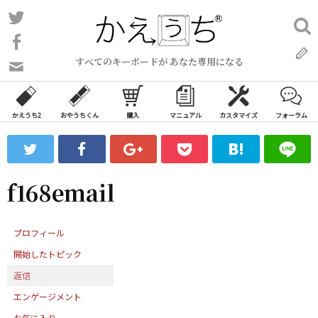
コ
Twitter
検
ン
索:
Facebook
テ
すべてのキーボードが あなた専用になる
ン
問
い
ツ
合
へ
わ
かえうち2
おやうちくん
購入
マニュアル
カスタマイズ
フォーラム
ス
せ
キ
フ
ッ
ォ
ー
プ
f168email
ム
プロフィール
開始したトピック
返信
エンゲージメント
お気に入り