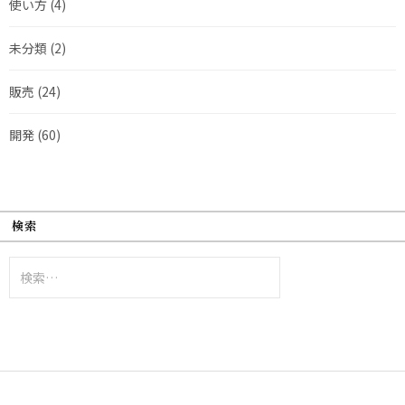
使い方
(4)
未分類
(2)
販売
(24)
開発
(60)
検索
検
索: