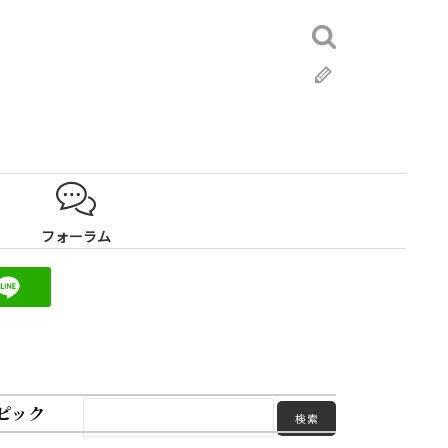
検
索:
ブ
ロ
グ
フォーラム
ピック