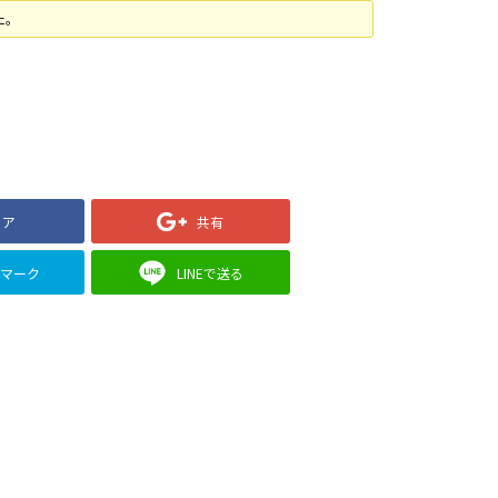
た。
ェア
共有
クマーク
LINEで送る