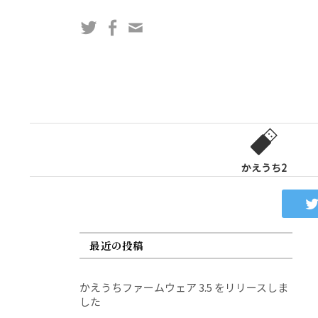
コ
Twitter
Facebook
問
ン
い
テ
合
ン
わ
ツ
せ
へ
フ
ス
ォ
キ
ー
ッ
かえうち2
ム
プ
最近の投稿
かえうちファームウェア 3.5 をリリースしま
した