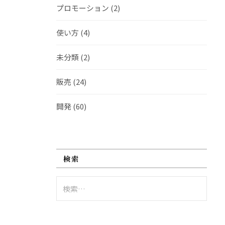
プロモーション
(2)
使い方
(4)
未分類
(2)
販売
(24)
開発
(60)
検索
検
索: