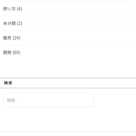
使い方
(4)
未分類
(2)
販売
(24)
開発
(60)
検索
検
索: