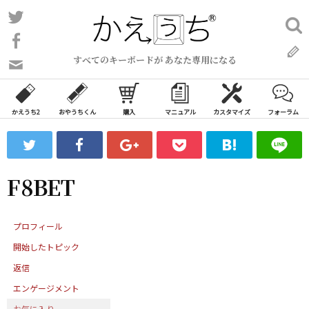
コ
Twitter
検
ン
索:
Facebook
テ
すべてのキーボードが あなた専用になる
ン
問
い
ツ
合
へ
わ
かえうち2
おやうちくん
購入
マニュアル
カスタマイズ
フォーラム
ス
せ
キ
フ
ッ
ォ
ー
プ
F8BET
ム
プロフィール
開始したトピック
返信
エンゲージメント
お気に入り