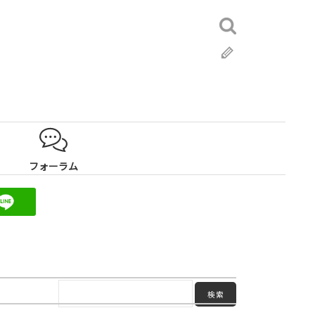
検
索:
ブ
ロ
グ
フォーラム