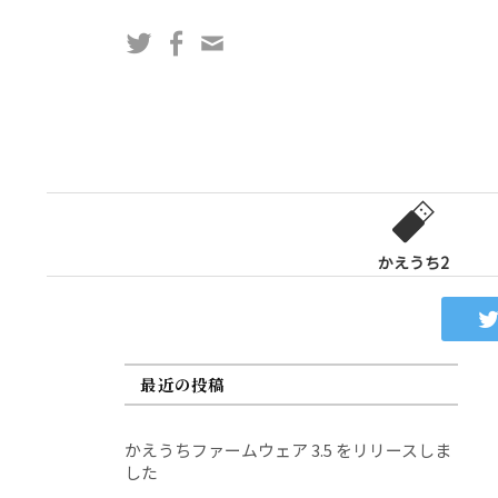
コ
Twitter
Facebook
問
ン
い
テ
合
ン
わ
ツ
せ
へ
フ
ス
ォ
キ
ー
ッ
かえうち2
ム
プ
最近の投稿
かえうちファームウェア 3.5 をリリースしま
した