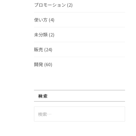
プロモーション
(2)
使い方
(4)
未分類
(2)
販売
(24)
開発
(60)
検索
検
索: