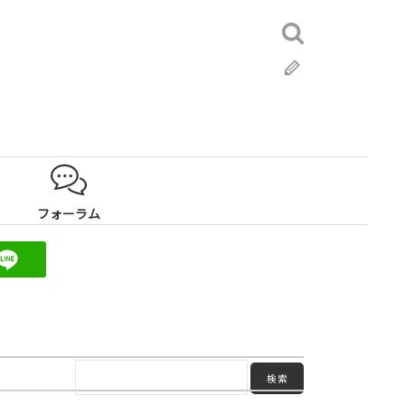
検
索:
ブ
ロ
グ
フォーラム