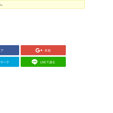
た。
ェア
共有
クマーク
LINEで送る