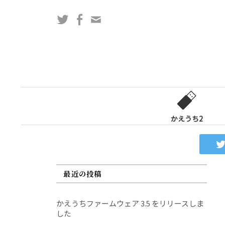
コ
Twitter
Facebook
問
ン
い
テ
合
ン
わ
ツ
せ
へ
フ
ス
ォ
キ
ー
ッ
かえうち2
ム
プ
最近の投稿
かえうちファームウェア 3.5 をリリースしま
した