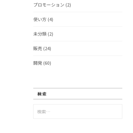
プロモーション
(2)
使い方
(4)
未分類
(2)
販売
(24)
開発
(60)
検索
検
索: