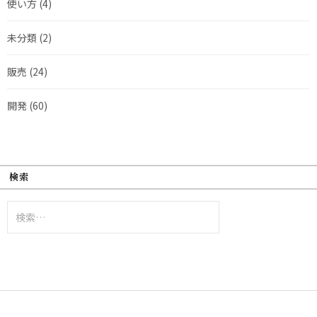
使い方
(4)
未分類
(2)
販売
(24)
開発
(60)
検索
検
索: