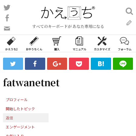
コ
Twitter
検
ン
索:
Facebook
テ
すべてのキーボードが あなた専用になる
ン
問
い
ツ
合
へ
わ
かえうち2
おやうちくん
購入
マニュアル
カスタマイズ
フォーラム
ス
せ
キ
フ
ッ
ォ
ー
プ
fatwanetnet
ム
プロフィール
開始したトピック
返信
エンゲージメント
お気に入り