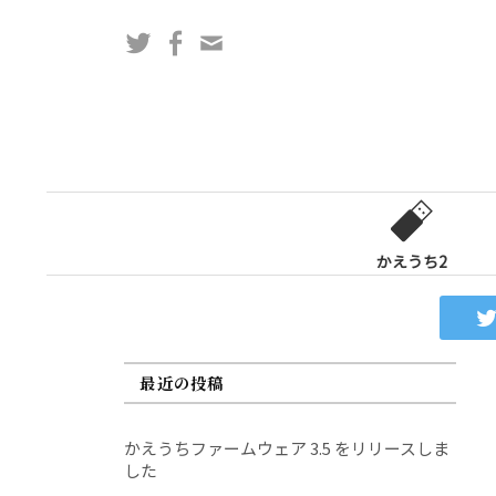
コ
Twitter
Facebook
問
ン
い
テ
合
ン
わ
ツ
せ
へ
フ
ス
ォ
キ
ー
ッ
かえうち2
ム
プ
最近の投稿
かえうちファームウェア 3.5 をリリースしま
した