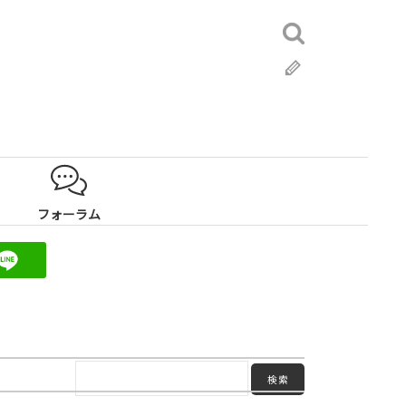
検
索:
ブ
ロ
グ
フォーラム