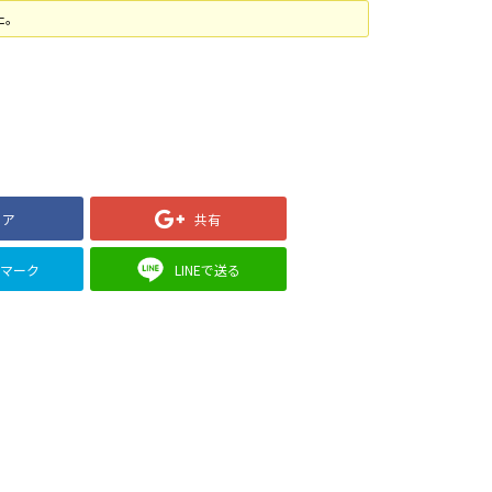
た。
ェア
共有
クマーク
LINEで送る