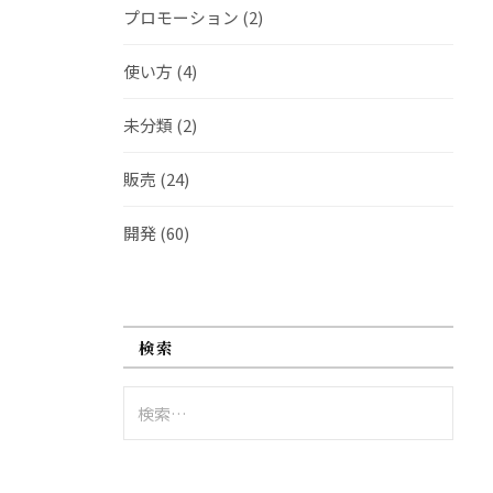
プロモーション
(2)
使い方
(4)
未分類
(2)
販売
(24)
開発
(60)
検索
検
索: